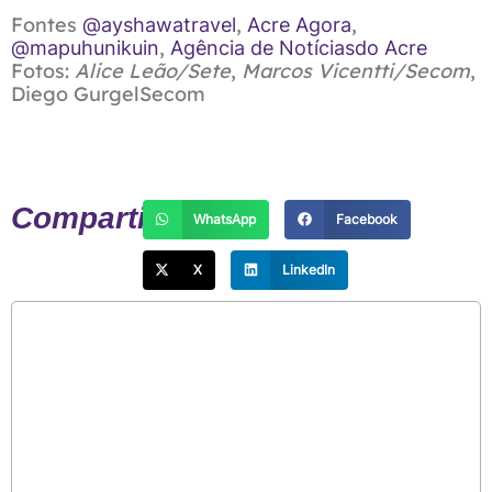
Fontes
,
,
@ayshawatravel
Acre Agora
,
@mapuhunikuin
Agência de Notíciasdo Acre
Fotos:
Alice Leão/Sete
,
Marcos Vicentti/Secom
,
Diego GurgelSecom
Ver Acomodações
Compartilhe:
WhatsApp
Facebook
X
LinkedIn